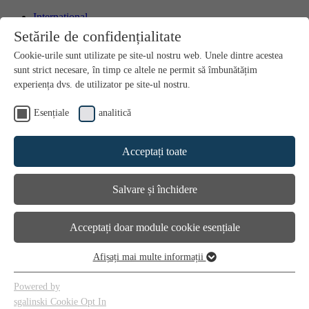
International
Bosnia
Setările de confidențialitate
Bulgaria
Croatia
Cookie-urile sunt utilizate pe site-ul nostru web. Unele dintre acestea
Czech Republic
sunt strict necesare, în timp ce altele ne permit să îmbunătățim
Hungary
experiența dvs. de utilizator pe site-ul nostru.
North Macedonia
Poland
Esențiale
analitică
Romania
Serbia
Slovakia
Acceptați toate
Slovenia
Contact
Media
Salvare și închidere
Acceptați doar module cookie esențiale
Afișați mai multe informații
Esențiale
Modulele cookie esențiale sunt necesare pentru funcțiile de bază ale
Powered by
site-ului. Acestea asigură funcționarea corectă a site-ului web.
sgalinski Cookie Opt In