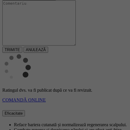
ANULEAZĂ
Ratingul dvs. va fi publicat după ce va fi revizuit.
COMANDĂ ONLINE
Eficacitate
Reface bariera cutanată și normalizează regenerarea scalpului.
Combate ruperea și despicarea părului și are efect anti-frizz.