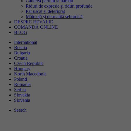
Căderea părului la bărbați
consimțământ. Printre altele, un ID generat
Riduri de expresie și riduri profunde
Scop
aleatoriu pentru stocarea istorică a setărilor pe
Păr uscat și deteriorat
care le-ați făcut, în cazul în care operatorul
Mătreață și dermatită seboreică
site-ului a stabilit acest lucru.
DESPRE REVALID
COMANDĂ ONLINE
BLOG
International
Bosnia
Bulgaria
Croatia
Czech Republic
Hungary
North Macedonia
Poland
Romania
Serbia
Slovakia
Slovenia
Search